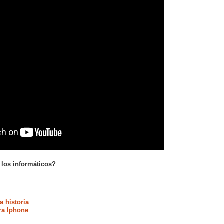
 los informáticos?
a historia
ra Iphone