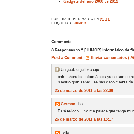
Gadgets del año 2000 vs 2012
PUBLICADO POR
MARTA
EN
21:31
ETIQUETAS:
HUMOR
Comments
8 Responses to “ [HUMOR] Informático de fie
Post a Comment
|
Enviar comentarios ( A
Un geek orgulloso dijo...
bah.. ahora los informáticos ya no son com
nuestro gran saber.. se han dado cuenta de
25 de marzo de 2011 a las 22:00
German
dijo...
Está re-loco... No me parece que tenga muc
26 de marzo de 2011 a las 13:17
.
dijo...