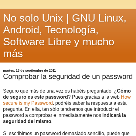
No solo Unix | GNU Linux,
Android, Tecnología,
Software Libre y mucho
más
martes, 13 de septiembre de 2011
Comprobar la seguridad de un password
Seguro que más de una vez os habéis preguntado: ¿
Cómo
de seguro es este password
? Pues gracias a la web
How
secure is my Password
, podréis saber la respuesta a esta
pregunta. En ella, tan sólo tendremos que introducir el
password a comprobar e inmediatamente nos
indicará la
seguridad del mismo
.
Si escribimos un password demasiado sencillo, puede que