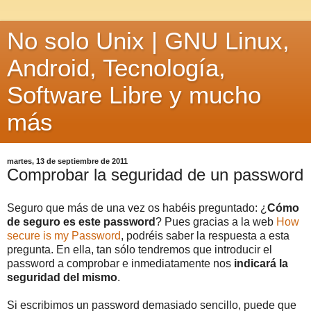
No solo Unix | GNU Linux,
Android, Tecnología,
Software Libre y mucho
más
martes, 13 de septiembre de 2011
Comprobar la seguridad de un password
Seguro que más de una vez os habéis preguntado: ¿
Cómo
de seguro es este password
? Pues gracias a la web
How
secure is my Password
, podréis saber la respuesta a esta
pregunta. En ella, tan sólo tendremos que introducir el
password a comprobar e inmediatamente nos
indicará la
seguridad del mismo
.
Si escribimos un password demasiado sencillo, puede que