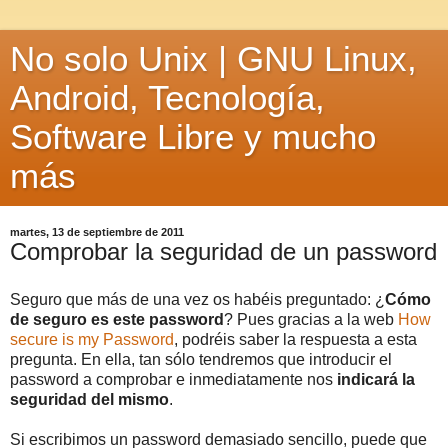
No solo Unix | GNU Linux,
Android, Tecnología,
Software Libre y mucho
más
martes, 13 de septiembre de 2011
Comprobar la seguridad de un password
Seguro que más de una vez os habéis preguntado: ¿
Cómo
de seguro es este password
? Pues gracias a la web
How
secure is my Password
, podréis saber la respuesta a esta
pregunta. En ella, tan sólo tendremos que introducir el
password a comprobar e inmediatamente nos
indicará la
seguridad del mismo
.
Si escribimos un password demasiado sencillo, puede que