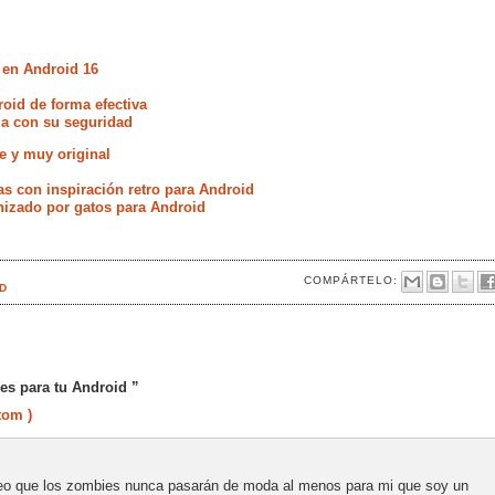
 en Android 16
oid de forma efectiva
ia con su seguridad
le y muy original
s con inspiración retro para Android
onizado por gatos para Android
COMPÁRTELO:
D
es para tu Android ”
tom )
reo que los zombies nunca pasarán de moda al menos para mi que soy un