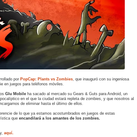
rollado por
PopCap: Plants vs Zombies
, que inauguró con su ingeniosa
e en juegos para teléfonos móviles.
gos
Glu Mobile
ha sacado al mercado su Gears & Guts para Android, un
pocalíptico en el que la ciudad estará repleta de zombies, y que nosotros al
argarnos de eliminar hasta el último de ellos.
ferencie de lo que ya estamos acostumbrados en juegos de estas
rística que
encandilará a los amantes de los zombies.
y,
aquí.