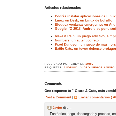
Artículos relacionados
Podrás instalar aplicaciones de Linux
Linux on Desk, un Linux de bolsillo
Bloquea ventanas emergentes en Andr
Google I/O 2018: Android se pone ser
Make it Rain, un juego adictivo, simp
Numbers, un auténtico reto
Pixel Dungeon, un juego de mazmorra
Battle Cats, un tower defense protag
PUBLICADO POR
GREY
EN
19:07
ETIQUETAS:
ANDROID
,
VIDEOJUEGOS ANDROI
Comments
One response to “ Gears & Guts, más zombi
Post a Comment
|
Enviar comentarios ( A
Javier
dijo...
Fantástico juego, descargado y probado, c