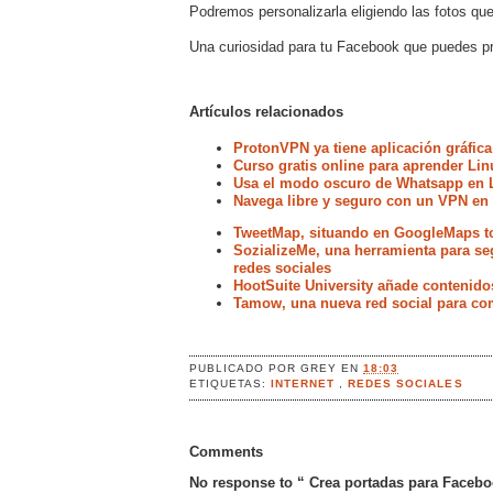
Podremos personalizarla eligiendo las fotos qu
Una curiosidad para tu Facebook que puedes p
Artículos relacionados
ProtonVPN ya tiene aplicación gráfica
Curso gratis online para aprender Lin
Usa el modo oscuro de Whatsapp en 
Navega libre y seguro con un VPN en
TweetMap, situando en GoogleMaps t
SozializeMe, una herramienta para seg
redes sociales
HootSuite University añade contenido
Tamow, una nueva red social para com
PUBLICADO POR
GREY
EN
18:03
ETIQUETAS:
INTERNET
,
REDES SOCIALES
Comments
No response to “ Crea portadas para Facebo