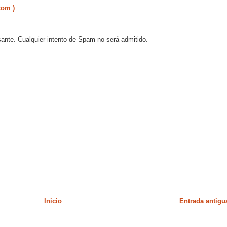
tom )
sante. Cualquier intento de Spam no será admitido.
Inicio
Entrada antigu