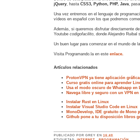
jQuery
, hasta
CSS3, Python, PHP, Java
, pas
Una vez entremos en el lenguaje de programac
vídeos en español con los que podremos comen
Además, si queremos disfrutar directamente de
Youtube
codigofacilito
, donde Alejandro Ruibal 
Un buen lugar para comenzar en el mundo de l
Visita Programando.la en este
enlace.
Artículos relacionados
ProtonVPN ya tiene aplicación gráfica
Curso gratis online para aprender Lin
Usa el modo oscuro de Whatsapp en 
Navega libre y seguro con un VPN en
Instalar Rust en Linux
Instalar Visual Studio Code en Linux
MonoDevelop, IDE gratuito de Mono p
Github pone a tu disposición libros g
PUBLICADO POR
GREY
EN
16:40
ETIQUETAS:
INTERNET
,
PROGRAMACIÓN