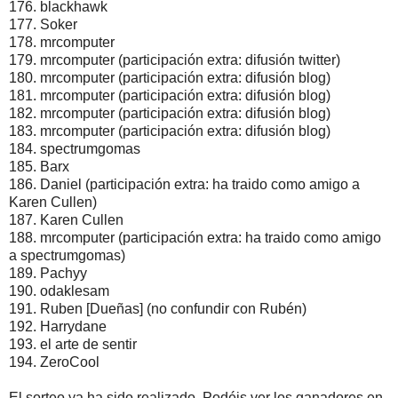
176. blackhawk
177. Soker
178. mrcomputer
179. mrcomputer (participación extra: difusión twitter)
180. mrcomputer (participación extra: difusión blog)
181. mrcomputer (participación extra: difusión blog)
182. mrcomputer (participación extra: difusión blog)
183. mrcomputer (participación extra: difusión blog)
184. spectrumgomas
185. Barx
186. Daniel (participación extra: ha traido como amigo a
Karen Cullen)
187. Karen Cullen
188. mrcomputer (participación extra: ha traido como amigo
a spectrumgomas)
189. Pachyy
190. odaklesam
191. Ruben [Dueñas] (no confundir con Rubén)
192. Harrydane
193. el arte de sentir
194. ZeroCool
El sorteo ya ha sido realizado. Podéis ver los ganadores en