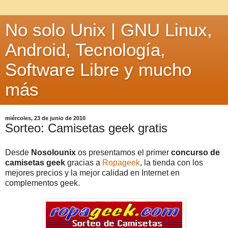
No solo Unix | GNU Linux,
Android, Tecnología,
Software Libre y mucho
más
miércoles, 23 de junio de 2010
Sorteo: Camisetas geek gratis
Desde
Nosolounix
os presentamos el primer
concurso de
camisetas geek
gracias a
Ropageek
, la tienda con los
mejores precios y la mejor calidad en Internet en
complementos geek.