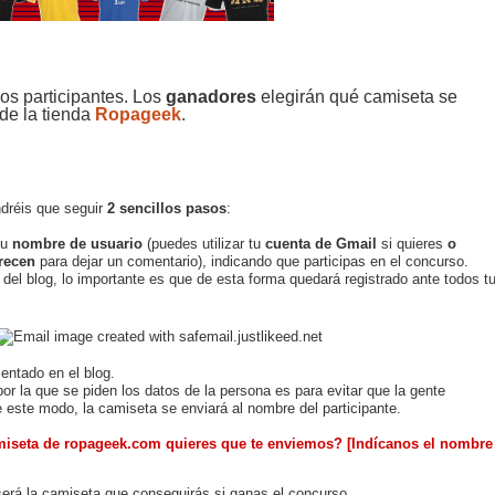
los participantes. Los
ganadores
elegirán qué camiseta se
de la tienda
Ropageek
.
ndréis que seguir
2 sencillos pasos
:
tu
nombre de usuario
(puedes utilizar tu
cuenta de Gmail
si quieres
o
recen
para dejar un comentario),
indicando que participas en el concurso.
 del blog, lo importante es que de esta forma quedará registrado ante todos t
ntado en el blog.
por la que se piden los datos de la persona es para evitar que la gente
e este modo, la camiseta se enviará al nombre del participante.
miseta de
ropageek.com
quieres que te enviemos?
[Indícanos el nombre
será la camiseta que conseguirás si ganas el concurso.