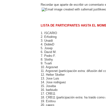
Recordar que aparte de escribir un comentario e
LISTA DE PARTICIPANTES HASTA EL MOM
1. ISCARIO
2. Erfodring
3. Unaidi
4. DobleD
5. Josep
6. David M.
7. Pedro F.
8. Slothy
9. Txarli
10. Argosnet
11. Argosnet (participación extra: difusión del c
12. Helter Skelter
13. Jose Luis
14. Jose rodriguez
15. Joseba
16. barbiudo
17. CRB11
18. CRB11 (participación extra: ha traido como 
19. Estitxu
20. capzo