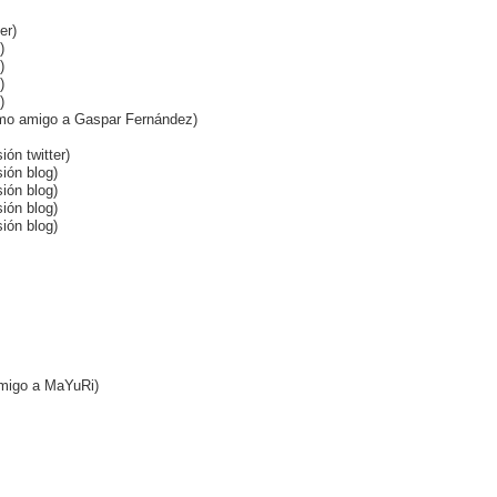
er)
)
)
)
)
 como amigo a Gaspar Fernández)
ión twitter)
sión blog)
sión blog)
sión blog)
sión blog)
amigo a MaYuRi)