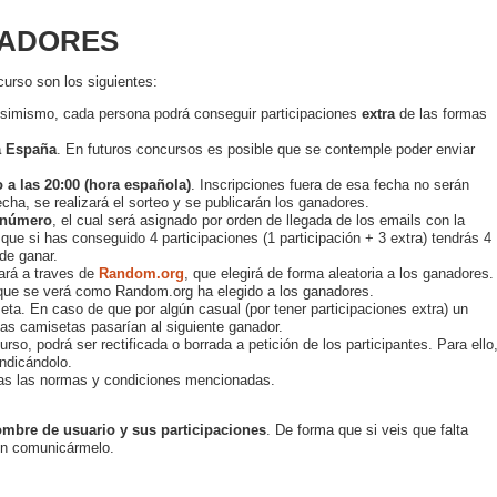
NADORES
curso son los siguientes:
Asimismo, cada persona podrá conseguir participaciones
extra
de las formas
a España
. En futuros concursos es posible que se contemple poder enviar
io a las 20:00 (hora española)
. Inscripciones fuera de esa fecha no serán
cha, se realizará el sorteo y se publicarán los ganadores.
 número
, el cual será asignado por orden de llegada de los emails con la
que si has conseguido 4 participaciones (1 participación + 3 extra) tendrás 4
de ganar.
ará a traves de
Random.org
, que elegirá de forma aleatoria a los ganadores.
 que se verá como Random.org ha elegido a los ganadores.
ta. En caso de que por algún casual (por tener participaciones extra) un
as camisetas pasarían al siguiente ganador.
rso, podrá ser rectificada o borrada a petición de los participantes. Para ello
indicándolo.
das las normas y condiciones mencionadas.
ombre de usuario y sus participaciones
. De forma que si veis que falta
 en comunicármelo.