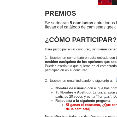
PREMIOS
Se sortearán
5 camisetas
entre todos 
llevan del catálogo de camisetas geek 
¿CÓMO PARTICIPAR?
Para participar en el concurso, simplemente te
1.- Escribir un comentario en esta entrada con 
también cualquiera de las opciones que apa
Puedes escribir lo que quieras en el comentario
participación en el concurso.
2.- Escribir un email indicando lo siguiente a:
Nombre de usuario
con el que has come
Tu
Nombre y Apellido
. La única razón 
participe 20 veces y evitar "
trampas
". D
Respuesta a la siguiente pregunta
:
Si ganas el concurso, ¿Que ca
de la camiseta]
Nota:
Mira bien todos los diseños ya que esta 