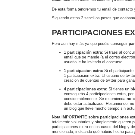
De esta forma tendremos tu email de contacto y
Siguiendo estos 2 sencillos pasos que acabamos
PARTICIPACIONES E
Pero aun hay más ya que podéis conseguir
par
1 participación extra
: Si traes al concu
email que se mande (a el correo electró
usuario le ha invitado al concurso.
1 participación extra:
Si el participant
1 participación extra. El usuario de twit
creación de cuentas de twitter para ganar
4 participaciones extra
: Si tienes un
bl
conseguirás 4 participaciones extra, po
considerablemente. Se recomienda
no c
debe estar actualizado. Resumiendo, no 
un blog que lleve mucho tiempo sin actua
Nota IMPORTANTE sobre participaciones ext
totalmente voluntarias y simplemente quieren
p
participaciones extra en los casos del blog y de 
mencionado,
indicando qué habéis hecho para g