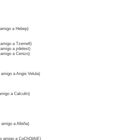
o amigo a Hebep)
 amigo a Tzernell)
 amigo a jrdelest)
o amigo a Cenizo)
 amigo a Angie Velula)
amigo a Calculin)
o amigo a Albiña)
omo amigo a CoChOlAtE)