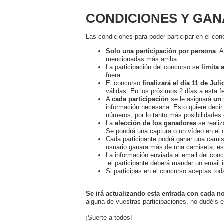
CONDICIONES Y GA
Las condiciones para poder participar en el con
Solo una participación por persona
. 
mencionadas más arriba.
La participación del concurso se
limita 
fuera.
El concurso
finalizará el día 11 de Jul
válidas. En los próximos 2 días a esta fe
A
cada participación
se le asignará
un
información necesaria. Esto quiere decir 
números, por lo tanto más posibilidades 
La
elección de los ganadores
se realiz
Se pondrá una captura o un vídeo en el
Cada participante podrá ganar una camise
usuario ganara más de una camiseta, es
La información enviada al email del concu
el participante deberá mandar un email 
Si participas en el concurso aceptas to
Se irá actualizando esta entrada con cada n
alguna de vuestras participaciones, no dudéis
¡Suerte a todos!