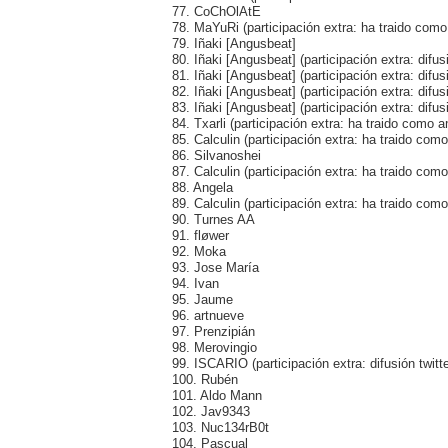
77. CoChOlAtE
78. MaYuRi (participación extra: ha traido com
79. Iñaki [Angusbeat]
80. Iñaki [Angusbeat] (participación extra: difus
81. Iñaki [Angusbeat] (participación extra: difus
82. Iñaki [Angusbeat] (participación extra: difus
83. Iñaki [Angusbeat] (participación extra: difus
84. Txarli (participación extra: ha traido como
85. Calculin (participación extra: ha traido com
86. Silvanoshei
87. Calculin (participación extra: ha traido com
88. Angela
89. Calculin (participación extra: ha traido co
90. Turnes AA
91. fløwer
92. Moka
93. Jose María
94. Ivan
95. Jaume
96. artnueve
97. Prenzipián
98. Merovingio
99. ISCARIO (participación extra: difusión twitte
100. Rubén
101. Aldo Mann
102. Jav9343
103. Nuc134rB0t
104. Pascual