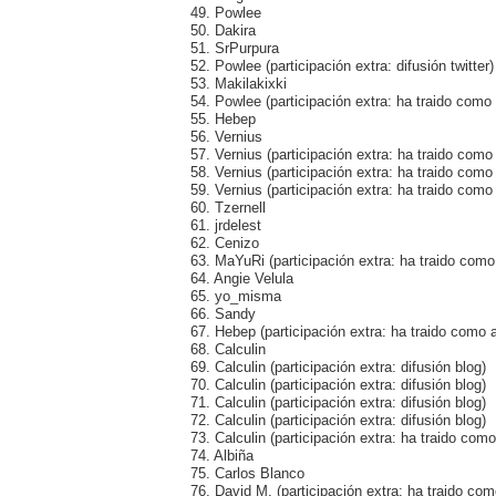
49. Powlee
50. Dakira
51. SrPurpura
52. Powlee (participación extra: difusión twitter)
53. Makilakixki
54. Powlee (participación extra: ha traido com
55. Hebep
56. Vernius
57. Vernius (participación extra: ha traido como
58. Vernius (participación extra: ha traido como
59. Vernius (participación extra: ha traido com
60. Tzernell
61. jrdelest
62. Cenizo
63. MaYuRi (participación extra: ha traido como
64. Angie Velula
65. yo_misma
66. Sandy
67. Hebep (participación extra: ha traido como 
68. Calculin
69. Calculin (participación extra: difusión blog)
70. Calculin (participación extra: difusión blog)
71. Calculin (participación extra: difusión blog)
72. Calculin (participación extra: difusión blog)
73. Calculin (participación extra: ha traido com
74. Albiña
75. Carlos Blanco
76. David M. (participación extra: ha traido c