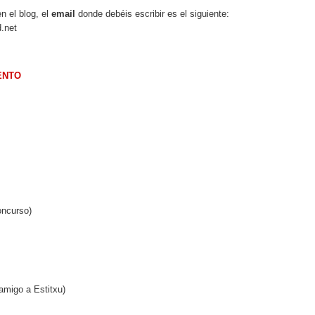
n el blog, el
email
donde debéis escribir es el siguiente:
ENTO
oncurso)
amigo a Estitxu)