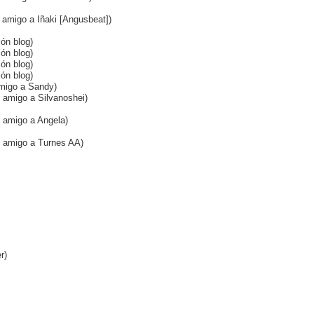
o amigo a Iñaki [Angusbeat])
ión blog)
ión blog)
ión blog)
ión blog)
 amigo a Sandy)
o amigo a Silvanoshei)
o amigo a Angela)
mo amigo a Turnes AA)
r)