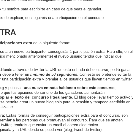
 tu nombre para escribirte en caso de que seas el ganador.
 de explicar, conseguiréis una participación en el concurso.
XTRA
ticipaciones extra
de la siguiente forma:
rso a un nuevo participante, conseguirás 1 participación extra. Para ello, en el
nico mencionado anteriormente) el nuevo usuario tendrá que indicar qué
e difunde a través de twitter la URL de esta entrada del concurso, podrá ganar
ter deberá tener un
mínimo de 50 seguidores
. Con esto se pretende evitar la
 una participación extra y premiar a los usuarios que lleven tiempo en twitter.
og
y publicas
una nueva entrada hablando sobre este concurso
,
r lo que tus opciones de ser uno de los ganadores aumentarán
opiar el texto del concurso literalmente
. El blog debe llevar tiempo activo 
se permite crear un nuevo blog solo para la ocasión y tampoco escribirlo en
lizarse.
ra:
Estas formas de conseguir participaciones extra para el concurso, son
remiar
a las personas que promuevan el concurso. Para que se anoten
twitter, tendreis que enviar un email al correo electrónico
anarla y la URL donde se pueda ver (blog, tweet de twitter).