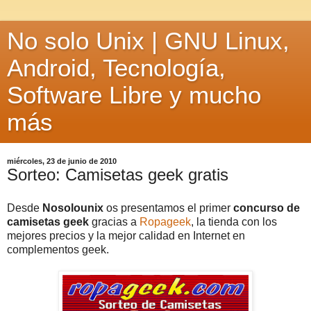
No solo Unix | GNU Linux,
Android, Tecnología,
Software Libre y mucho
más
miércoles, 23 de junio de 2010
Sorteo: Camisetas geek gratis
Desde
Nosolounix
os presentamos el primer
concurso de
camisetas geek
gracias a
Ropageek
, la tienda con los
mejores precios y la mejor calidad en Internet en
complementos geek.