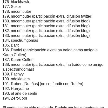
176. blackhawk
177. Soker
178. mrcomputer
179. mrcomputer (participación extra: difusión twitter)
180. mrcomputer (participación extra: difusión blog)
181. mrcomputer (participación extra: difusión blog)
182. mrcomputer (participación extra: difusión blog)
183. mrcomputer (participación extra: difusión blog)
184. spectrumgomas
185. Barx
186. Daniel (participación extra: ha traido como amigo a
Karen Cullen)
187. Karen Cullen
188. mrcomputer (participación extra: ha traido como amigo
a spectrumgomas)
189. Pachyy
190. odaklesam
191. Ruben [Dueñas] (no confundir con Rubén)
192. Harrydane
193. el arte de sentir
194. ZeroCool
El sorteo ya ha sido realizado. Podéis ver los ganadores en