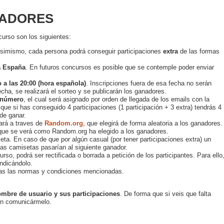
NADORES
curso son los siguientes:
Asimismo, cada persona podrá conseguir participaciones
extra
de las formas
a España
. En futuros concursos es posible que se contemple poder enviar
io a las 20:00 (hora española)
. Inscripciones fuera de esa fecha no serán
cha, se realizará el sorteo y se publicarán los ganadores.
 número
, el cual será asignado por orden de llegada de los emails con la
que si has conseguido 4 participaciones (1 participación + 3 extra) tendrás 4
de ganar.
ará a traves de
Random.org
, que elegirá de forma aleatoria a los ganadores.
 que se verá como Random.org ha elegido a los ganadores.
ta. En caso de que por algún casual (por tener participaciones extra) un
as camisetas pasarían al siguiente ganador.
rso, podrá ser rectificada o borrada a petición de los participantes. Para ello
indicándolo.
das las normas y condiciones mencionadas.
ombre de usuario y sus participaciones
. De forma que si veis que falta
 en comunicármelo.