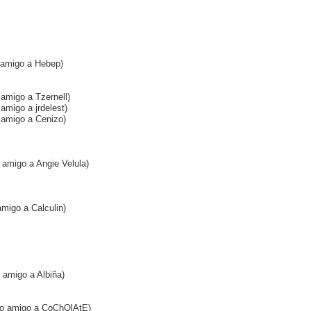
o amigo a Hebep)
 amigo a Tzernell)
 amigo a jrdelest)
o amigo a Cenizo)
 amigo a Angie Velula)
amigo a Calculin)
o amigo a Albiña)
omo amigo a CoChOlAtE)