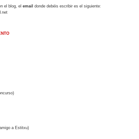
n el blog, el
email
donde debéis escribir es el siguiente:
ENTO
oncurso)
amigo a Estitxu)