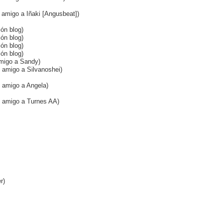
o amigo a Iñaki [Angusbeat])
ión blog)
ión blog)
ión blog)
ión blog)
 amigo a Sandy)
o amigo a Silvanoshei)
o amigo a Angela)
mo amigo a Turnes AA)
r)