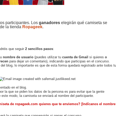
los participantes. Los
ganadores
elegirán qué camiseta se
de la tienda
Ropageek
.
ndréis que seguir
2 sencillos pasos
:
tu
nombre de usuario
(puedes utilizar tu
cuenta de Gmail
si quieres
o
recen
para dejar un comentario),
indicando que participas en el concurso.
 del blog, lo importante es que de esta forma quedará registrado ante todos t
ntado en el blog.
por la que se piden los datos de la persona es para evitar que la gente
e este modo, la camiseta se enviará al nombre del participante.
miseta de
ropageek.com
quieres que te enviemos?
[Indícanos el nombre
será la camiseta que conseguirás si ganas el concurso.