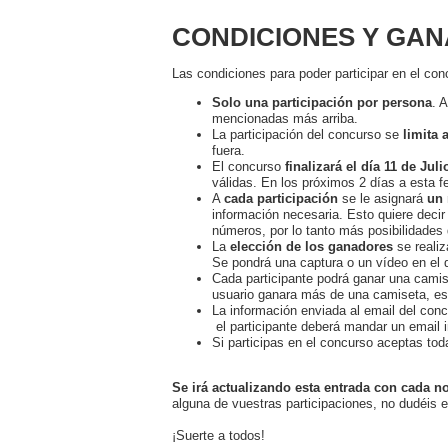
CONDICIONES Y GA
Las condiciones para poder participar en el con
Solo una participación por persona
. 
mencionadas más arriba.
La participación del concurso se
limita 
fuera.
El concurso
finalizará el día 11 de Jul
válidas. En los próximos 2 días a esta fe
A
cada participación
se le asignará
un
información necesaria. Esto quiere decir 
números, por lo tanto más posibilidades 
La
elección de los ganadores
se realiz
Se pondrá una captura o un vídeo en el
Cada participante podrá ganar una camise
usuario ganara más de una camiseta, es
La información enviada al email del concu
el participante deberá mandar un email 
Si participas en el concurso aceptas to
Se irá actualizando esta entrada con cada n
alguna de vuestras participaciones, no dudéis
¡Suerte a todos!