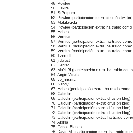
49. Powlee
50. Dakira
51. SrPurpura
52. Powlee (participación extra: difusión twitter)
53. Makilakixki
54. Powlee (participación extra: ha traido com
55. Hebep
56. Vernius
57. Vernius (participación extra: ha traido como
58. Vernius (participación extra: ha traido como
59. Vernius (participación extra: ha traido com
60. Tzernell
61. jrdelest
62. Cenizo
63. MaYuRi (participación extra: ha traido como
64. Angie Velula
65. yo_misma
66. Sandy
67. Hebep (participación extra: ha traido como 
68. Calculin
69. Calculin (participación extra: difusión blog)
70. Calculin (participación extra: difusión blog)
71. Calculin (participación extra: difusión blog)
72. Calculin (participación extra: difusión blog)
73. Calculin (participación extra: ha traido com
74. Albiña
75. Carlos Blanco
76. David M. (participación extra: ha traido c