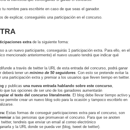
 tu nombre para escribirte en caso de que seas el ganador.
 de explicar, conseguiréis una participación en el concurso.
XTRA
ticipaciones extra
de la siguiente forma:
rso a un nuevo participante, conseguirás 1 participación extra. Para ello, en el
nico mencionado anteriormente) el nuevo usuario tendrá que indicar qué
e difunde a través de twitter la URL de esta entrada del concurso, podrá ganar
ter deberá tener un
mínimo de 50 seguidores
. Con esto se pretende evitar la
 una participación extra y premiar a los usuarios que lleven tiempo en twitter.
og
y publicas
una nueva entrada hablando sobre este concurso
,
r lo que tus opciones de ser uno de los ganadores aumentarán
opiar el texto del concurso literalmente
. El blog debe llevar tiempo activo 
se permite crear un nuevo blog solo para la ocasión y tampoco escribirlo en
lizarse.
ra:
Estas formas de conseguir participaciones extra para el concurso, son
remiar
a las personas que promuevan el concurso. Para que se anoten
twitter, tendreis que enviar un email al correo electrónico
anarla y la URL donde se pueda ver (blog, tweet de twitter).