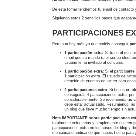
De esta forma tendremos tu email de contacto y
Siguiendo estos 2 sencillos pasos que acabamos
PARTICIPACIONES E
Pero aun hay más ya que podéis conseguir
par
1 participación extra
: Si traes al concu
email que se mande (a el correo electró
usuario le ha invitado al concurso.
1 participación extra:
Si el participant
1 participación extra. El usuario de twit
creación de cuentas de twitter para ganar
4 participaciones extra
: Si tienes un
bl
conseguirás 4 participaciones extra, po
considerablemente. Se recomienda
no c
debe estar actualizado. Resumiendo, no 
un blog que lleve mucho tiempo sin actua
Nota IMPORTANTE sobre participaciones ext
totalmente voluntarias y simplemente quieren
p
participaciones extra en los casos del blog y de 
mencionado,
indicando qué habéis hecho para g