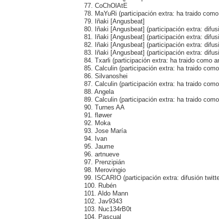
77. CoChOlAtE
78. MaYuRi (participación extra: ha traido com
79. Iñaki [Angusbeat]
80. Iñaki [Angusbeat] (participación extra: difus
81. Iñaki [Angusbeat] (participación extra: difus
82. Iñaki [Angusbeat] (participación extra: difus
83. Iñaki [Angusbeat] (participación extra: difus
84. Txarli (participación extra: ha traido como
85. Calculin (participación extra: ha traido com
86. Silvanoshei
87. Calculin (participación extra: ha traido com
88. Angela
89. Calculin (participación extra: ha traido co
90. Turnes AA
91. fløwer
92. Moka
93. Jose María
94. Ivan
95. Jaume
96. artnueve
97. Prenzipián
98. Merovingio
99. ISCARIO (participación extra: difusión twitte
100. Rubén
101. Aldo Mann
102. Jav9343
103. Nuc134rB0t
104. Pascual