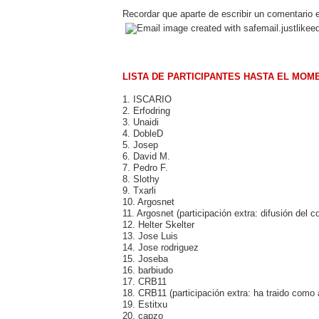
Recordar que aparte de escribir un comentario e
LISTA DE PARTICIPANTES HASTA EL MOM
1. ISCARIO
2. Erfodring
3. Unaidi
4. DobleD
5. Josep
6. David M.
7. Pedro F.
8. Slothy
9. Txarli
10. Argosnet
11. Argosnet (participación extra: difusión del c
12. Helter Skelter
13. Jose Luis
14. Jose rodriguez
15. Joseba
16. barbiudo
17. CRB11
18. CRB11 (participación extra: ha traido como 
19. Estitxu
20. capzo