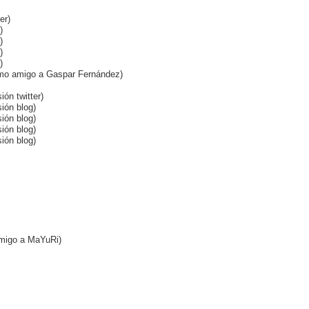
er)
)
)
)
)
 como amigo a Gaspar Fernández)
ión twitter)
sión blog)
sión blog)
sión blog)
sión blog)
amigo a MaYuRi)