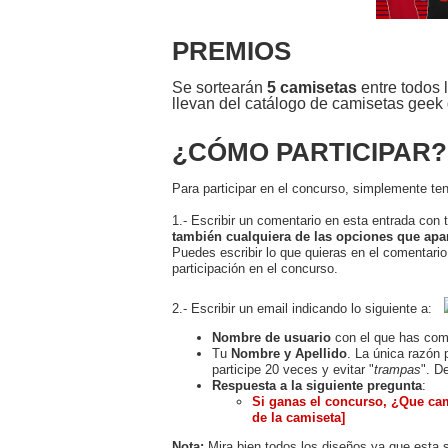
PREMIOS
Se sortearán
5 camisetas
entre todos 
llevan del catálogo de camisetas geek 
¿CÓMO PARTICIPAR?
Para participar en el concurso, simplemente te
1.- Escribir un comentario en esta entrada con 
también cualquiera de las opciones que apa
Puedes escribir lo que quieras en el comentario
participación en el concurso.
2.- Escribir un email indicando lo siguiente a:
Nombre de usuario
con el que has come
Tu
Nombre y Apellido
. La única razón 
participe 20 veces y evitar "
trampas
". D
Respuesta a la siguiente pregunta
:
Si ganas el concurso, ¿Que ca
de la camiseta]
Nota:
Mira bien todos los diseños ya que esta 