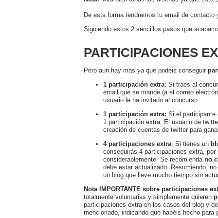
De esta forma tendremos tu email de contacto y
Siguiendo estos 2 sencillos pasos que acabamos
PARTICIPACIONES E
Pero aun hay más ya que podéis conseguir
par
1 participación extra
: Si traes al concu
email que se mande (a el correo electró
usuario le ha invitado al concurso.
1 participación extra:
Si el participant
1 participación extra. El usuario de twit
creación de cuentas de twitter para ganar
4 participaciones extra
: Si tienes un
bl
conseguirás 4 participaciones extra, po
considerablemente. Se recomienda
no c
debe estar actualizado. Resumiendo, no 
un blog que lleve mucho tiempo sin actua
Nota IMPORTANTE sobre participaciones ext
totalmente voluntarias y simplemente quieren
p
participaciones extra en los casos del blog y de 
mencionado,
indicando qué habéis hecho para g