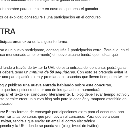
 tu nombre para escribirte en caso de que seas el ganador.
 de explicar, conseguiréis una participación en el concurso.
XTRA
ticipaciones extra
de la siguiente forma:
rso a un nuevo participante, conseguirás 1 participación extra. Para ello, en el
nico mencionado anteriormente) el nuevo usuario tendrá que indicar qué
e difunde a través de twitter la URL de esta entrada del concurso, podrá ganar
ter deberá tener un
mínimo de 50 seguidores
. Con esto se pretende evitar la
 una participación extra y premiar a los usuarios que lleven tiempo en twitter.
og
y publicas
una nueva entrada hablando sobre este concurso
,
r lo que tus opciones de ser uno de los ganadores aumentarán
opiar el texto del concurso literalmente
. El blog debe llevar tiempo activo 
se permite crear un nuevo blog solo para la ocasión y tampoco escribirlo en
lizarse.
ra:
Estas formas de conseguir participaciones extra para el concurso, son
remiar
a las personas que promuevan el concurso. Para que se anoten
twitter, tendreis que enviar un email al correo electrónico
anarla y la URL donde se pueda ver (blog, tweet de twitter).