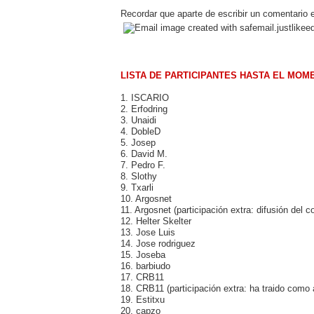
Recordar que aparte de escribir un comentario e
LISTA DE PARTICIPANTES HASTA EL MOM
1. ISCARIO
2. Erfodring
3. Unaidi
4. DobleD
5. Josep
6. David M.
7. Pedro F.
8. Slothy
9. Txarli
10. Argosnet
11. Argosnet (participación extra: difusión del c
12. Helter Skelter
13. Jose Luis
14. Jose rodriguez
15. Joseba
16. barbiudo
17. CRB11
18. CRB11 (participación extra: ha traido como 
19. Estitxu
20. capzo