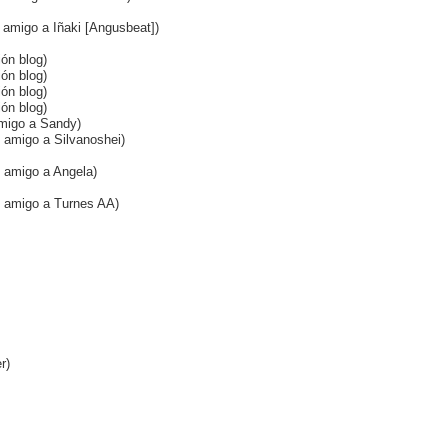
o amigo a Iñaki [Angusbeat])
ión blog)
ión blog)
ión blog)
ión blog)
 amigo a Sandy)
o amigo a Silvanoshei)
o amigo a Angela)
mo amigo a Turnes AA)
r)