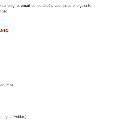
n el blog, el
email
donde debéis escribir es el siguiente:
ENTO
oncurso)
amigo a Estitxu)