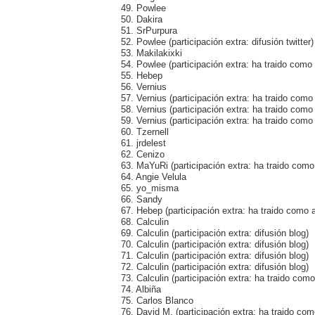
49. Powlee
50. Dakira
51. SrPurpura
52. Powlee (participación extra: difusión twitter)
53. Makilakixki
54. Powlee (participación extra: ha traido com
55. Hebep
56. Vernius
57. Vernius (participación extra: ha traido como
58. Vernius (participación extra: ha traido como
59. Vernius (participación extra: ha traido com
60. Tzernell
61. jrdelest
62. Cenizo
63. MaYuRi (participación extra: ha traido como
64. Angie Velula
65. yo_misma
66. Sandy
67. Hebep (participación extra: ha traido como 
68. Calculin
69. Calculin (participación extra: difusión blog)
70. Calculin (participación extra: difusión blog)
71. Calculin (participación extra: difusión blog)
72. Calculin (participación extra: difusión blog)
73. Calculin (participación extra: ha traido com
74. Albiña
75. Carlos Blanco
76. David M. (participación extra: ha traido c