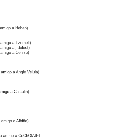
o amigo a Hebep)
 amigo a Tzernell)
 amigo a jrdelest)
o amigo a Cenizo)
 amigo a Angie Velula)
amigo a Calculin)
o amigo a Albiña)
omo amigo a CoChOlAtE)