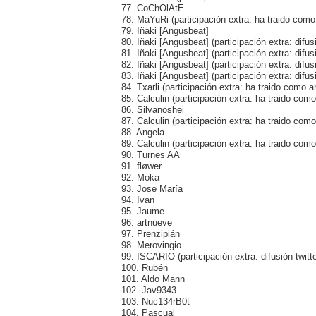
77. CoChOlAtE
78. MaYuRi (participación extra: ha traido com
79. Iñaki [Angusbeat]
80. Iñaki [Angusbeat] (participación extra: difus
81. Iñaki [Angusbeat] (participación extra: difus
82. Iñaki [Angusbeat] (participación extra: difus
83. Iñaki [Angusbeat] (participación extra: difus
84. Txarli (participación extra: ha traido como
85. Calculin (participación extra: ha traido com
86. Silvanoshei
87. Calculin (participación extra: ha traido com
88. Angela
89. Calculin (participación extra: ha traido co
90. Turnes AA
91. fløwer
92. Moka
93. Jose María
94. Ivan
95. Jaume
96. artnueve
97. Prenzipián
98. Merovingio
99. ISCARIO (participación extra: difusión twitte
100. Rubén
101. Aldo Mann
102. Jav9343
103. Nuc134rB0t
104. Pascual