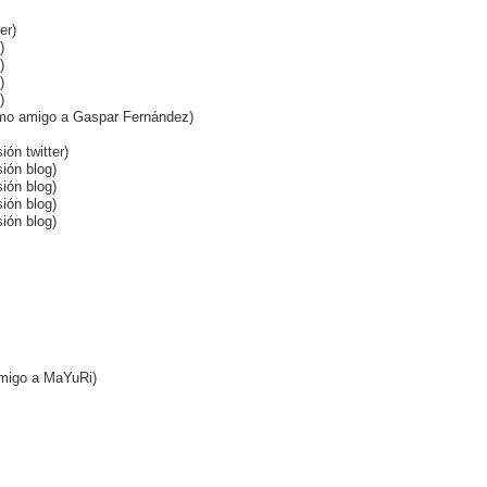
er)
)
)
)
)
 como amigo a Gaspar Fernández)
ión twitter)
sión blog)
sión blog)
sión blog)
sión blog)
amigo a MaYuRi)