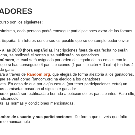
NADORES
curso son los siguientes:
Asimismo, cada persona podrá conseguir participaciones
extra
de las formas
a España
. En futuros concursos es posible que se contemple poder enviar
io a las 20:00 (hora española)
. Inscripciones fuera de esa fecha no serán
cha, se realizará el sorteo y se publicarán los ganadores.
 número
, el cual será asignado por orden de llegada de los emails con la
que si has conseguido 4 participaciones (1 participación + 3 extra) tendrás 4
de ganar.
ará a traves de
Random.org
, que elegirá de forma aleatoria a los ganadores.
 que se verá como Random.org ha elegido a los ganadores.
ta. En caso de que por algún casual (por tener participaciones extra) un
as camisetas pasarían al siguiente ganador.
rso, podrá ser rectificada o borrada a petición de los participantes. Para ello
indicándolo.
das las normas y condiciones mencionadas.
ombre de usuario y sus participaciones
. De forma que si veis que falta
 en comunicármelo.