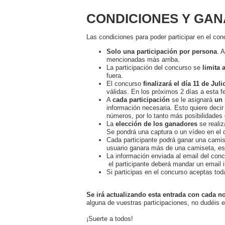
CONDICIONES Y GA
Las condiciones para poder participar en el con
Solo una participación por persona
. 
mencionadas más arriba.
La participación del concurso se
limita 
fuera.
El concurso
finalizará el día 11 de Jul
válidas. En los próximos 2 días a esta fe
A
cada participación
se le asignará
un
información necesaria. Esto quiere decir 
números, por lo tanto más posibilidades 
La
elección de los ganadores
se realiz
Se pondrá una captura o un vídeo en el
Cada participante podrá ganar una camise
usuario ganara más de una camiseta, es
La información enviada al email del concu
el participante deberá mandar un email 
Si participas en el concurso aceptas to
Se irá actualizando esta entrada con cada n
alguna de vuestras participaciones, no dudéis
¡Suerte a todos!