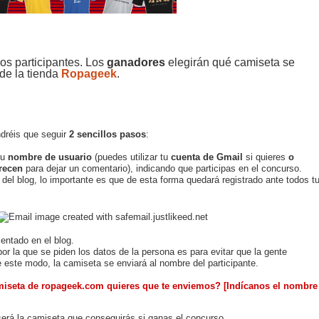
los participantes. Los
ganadores
elegirán qué camiseta se
de la tienda
Ropageek
.
ndréis que seguir
2 sencillos pasos
:
tu
nombre de usuario
(puedes utilizar tu
cuenta de Gmail
si quieres
o
recen
para dejar un comentario),
indicando que participas en el concurso.
 del blog, lo importante es que de esta forma quedará registrado ante todos t
ntado en el blog.
por la que se piden los datos de la persona es para evitar que la gente
e este modo, la camiseta se enviará al nombre del participante.
miseta de
ropageek.com
quieres que te enviemos?
[Indícanos el nombre
será la camiseta que conseguirás si ganas el concurso.