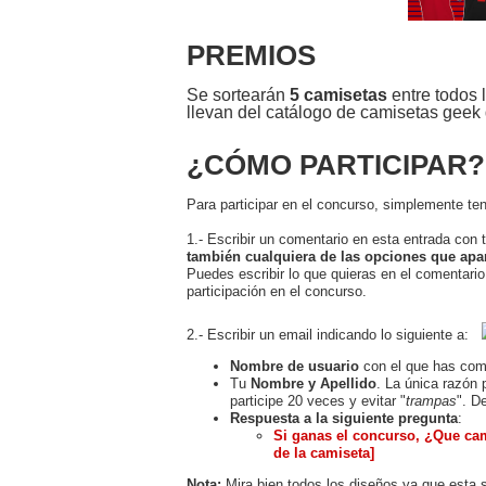
PREMIOS
Se sortearán
5 camisetas
entre todos 
llevan del catálogo de camisetas geek 
¿CÓMO PARTICIPAR?
Para participar en el concurso, simplemente te
1.- Escribir un comentario en esta entrada con 
también cualquiera de las opciones que apa
Puedes escribir lo que quieras en el comentario
participación en el concurso.
2.- Escribir un email indicando lo siguiente a:
Nombre de usuario
con el que has come
Tu
Nombre y Apellido
. La única razón 
participe 20 veces y evitar "
trampas
". D
Respuesta a la siguiente pregunta
:
Si ganas el concurso, ¿Que ca
de la camiseta]
Nota:
Mira bien todos los diseños ya que esta 