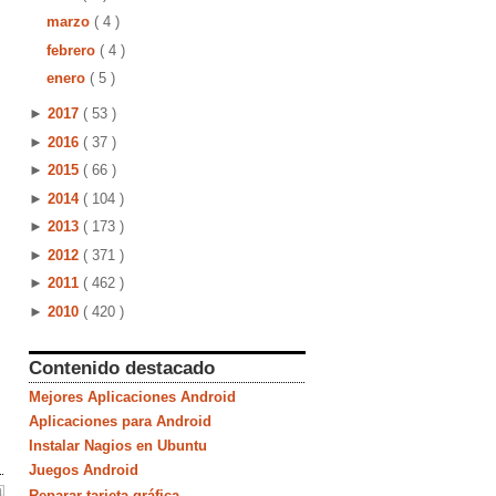
marzo
( 4 )
febrero
( 4 )
enero
( 5 )
►
2017
( 53 )
►
2016
( 37 )
►
2015
( 66 )
►
2014
( 104 )
►
2013
( 173 )
►
2012
( 371 )
►
2011
( 462 )
►
2010
( 420 )
Contenido destacado
Mejores Aplicaciones Android
Aplicaciones para Android
Instalar Nagios en Ubuntu
Juegos Android
Reparar tarjeta gráfica