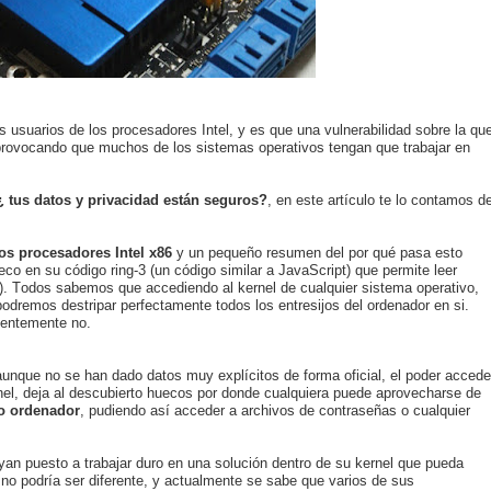
 usuarios de los procesadores Intel, y es que una vulnerabilidad sobre la qu
provocando que muchos de los sistemas operativos tengan que trabajar en
¿ tus datos y privacidad están seguros?
, en este artículo te lo contamos d
los procesadores Intel x86
y un pequeño resumen del por qué pasa esto
co en su código ring-3 (un código similar a JavaScript) que permite leer
vo). Todos sabemos que accediendo al kernel de cualquier sistema operativo,
dremos destripar perfectamente todos los entresijos del ordenador en si.
dentemente no.
aunque no se han dado datos muy explícitos de forma oficial, el poder accede
nel, deja al descubierto huecos por donde cualquiera puede aprovecharse de
o ordenador
, pudiendo así acceder a archivos de contraseñas o cualquier
an puesto a trabajar duro en una solución dentro de su kernel que pueda
, no podría ser diferente, y actualmente se sabe que varios de sus