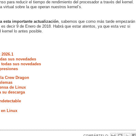
so para reducir el tiempo de rendimiento del procesador a través del kernel.
virtual sobre la que operan nuestros kernel’s.
a esta importante actualización
, sabemos que como más tarde empezarán
, es decir 9 de Enero de 2018. Habrá que estar atentos, ya que esta vez si
l kernel lo antes posible.
 2026.1
todas sus novedades
e todas sus novedades
presiones
 la Crew Dragon
oblemas
fensa de Linux
a su descarga
ndetectable
 en Linux
COMPÁRTELO: