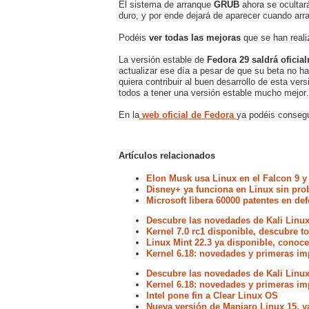
El sistema de arranque
GRUB
ahora se ocultar
duro, y por ende dejará de aparecer cuando ar
Podéis
ver todas las mejoras
que se han real
La versión estable de
Fedora 29 saldrá oficia
actualizar ese día a pesar de que su beta no ha
quiera contribuir al buen desarrollo de esta ve
todos a tener una versión estable mucho mejor.
En la
web oficial de Fedora
ya podéis consegu
Artículos relacionados
Elon Musk usa Linux en el Falcon 9 y
Disney+ ya funciona en Linux sin pr
Microsoft libera 60000 patentes en de
Descubre las novedades de Kali Linux
Kernel 7.0 rc1 disponible, descubre 
Linux Mint 22.3 ya disponible, conoc
Kernel 6.18: novedades y primeras im
Descubre las novedades de Kali Linux
Kernel 6.18: novedades y primeras im
Intel pone fin a Clear Linux OS
Nueva versión de Manjaro Linux 15, y