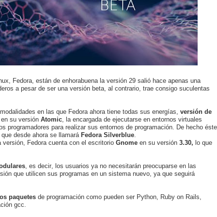
inux, Fedora, están de enhorabuena la versión 29 salió hace apenas una
os a pesar de ser una versión beta, al contrario, trae consigo suculentas
 modalidades en las que Fedora ahora tiene todas sus energías,
versión de
 en su versión
Atomic
, la encargada de ejecutarse en entornos virtuales
os programadores para realizar sus entornos de programación. De hecho éste
a que desde ahora se llamará
Fedora Silverblue
.
 versión, Fedora cuenta con el escritorio
Gnome
en su versión
3.30,
lo que
odulares
, es decir, los usuarios ya no necesitarán preocuparse en las
ersión que utilicen sus programas en un sistema nuevo, ya que seguirá
los paquetes
de programación como pueden ser Python, Ruby on Rails,
ción gcc.