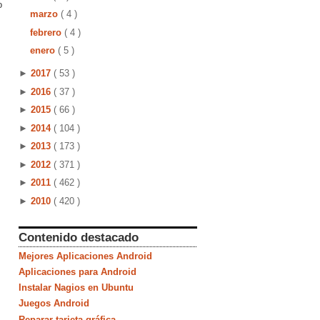
o
marzo
( 4 )
febrero
( 4 )
enero
( 5 )
►
2017
( 53 )
►
2016
( 37 )
►
2015
( 66 )
►
2014
( 104 )
►
2013
( 173 )
►
2012
( 371 )
►
2011
( 462 )
►
2010
( 420 )
Contenido destacado
Mejores Aplicaciones Android
Aplicaciones para Android
Instalar Nagios en Ubuntu
Juegos Android
Reparar tarjeta gráfica