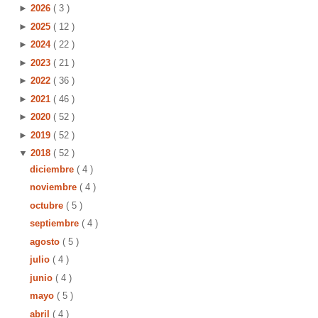
►
2026
( 3 )
►
2025
( 12 )
►
2024
( 22 )
►
2023
( 21 )
►
2022
( 36 )
►
2021
( 46 )
►
2020
( 52 )
►
2019
( 52 )
▼
2018
( 52 )
diciembre
( 4 )
noviembre
( 4 )
octubre
( 5 )
septiembre
( 4 )
agosto
( 5 )
julio
( 4 )
junio
( 4 )
mayo
( 5 )
abril
( 4 )