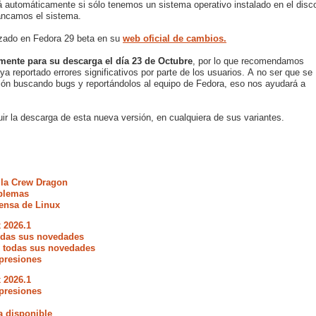
á automáticamente si sólo tenemos un sistema operativo instalado en el disc
rancamos el sistema.
izado en Fedora 29 beta en su
web oficial de cambios.
lmente para su descarga el día 23 de Octubre
, por lo que recomendamos
ya reportado errores significativos por parte de los usuarios. A no ser que se
rsión buscando bugs y reportándolos al equipo de Fedora, eso nos ayudará a
ir la descarga de esta nueva versión, en cualquiera de sus variantes.
 la Crew Dragon
oblemas
fensa de Linux
 2026.1
todas sus novedades
e todas sus novedades
presiones
 2026.1
presiones
a disponible