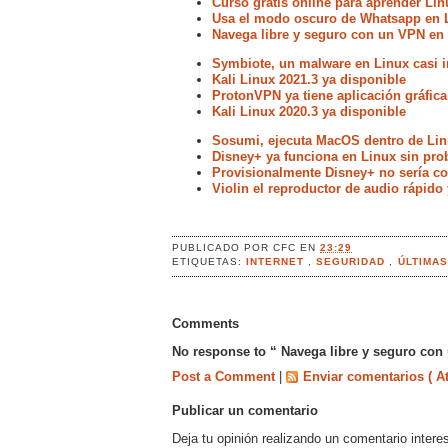
Curso gratis online para aprender Lin
Usa el modo oscuro de Whatsapp en 
Navega libre y seguro con un VPN en
Symbiote, un malware en Linux casi i
Kali Linux 2021.3 ya disponible
ProtonVPN ya tiene aplicación gráfica
Kali Linux 2020.3 ya disponible
Sosumi, ejecuta MacOS dentro de Lin
Disney+ ya funciona en Linux sin pr
Provisionalmente Disney+ no sería 
Violin el reproductor de audio rápido
PUBLICADO POR
CFC
EN
23:29
ETIQUETAS:
INTERNET
,
SEGURIDAD
,
ÚLTIMA
Comments
No response to “ Navega libre y seguro con
Post a Comment
|
Enviar comentarios ( A
Publicar un comentario
Deja tu opinión realizando un comentario intere