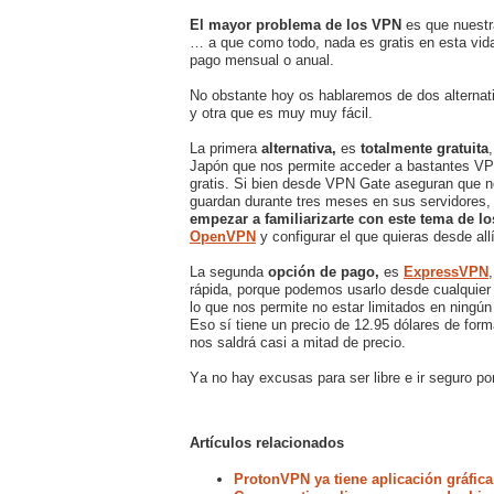
El mayor problema de los VPN
es que nuestr
… a que como todo, nada es gratis en esta vida
pago mensual o anual.
No obstante hoy os hablaremos de dos alternati
y otra que es muy muy fácil.
La primera
alternativa,
es
totalmente gratuita
Japón que nos permite acceder a bastantes VPN
gratis. Si bien desde VPN Gate aseguran que no
guardan durante tres meses en sus servidores,
empezar a familiarizarte con este tema de 
OpenVPN
y configurar el que quieras desde allí
La segunda
opción de pago,
es
ExpressVPN
rápida, porque podemos usarlo desde cualquier 
lo que nos permite no estar limitados en ningún
Eso sí tiene un precio de 12.95 dólares de for
nos saldrá casi a mitad de precio.
Ya no hay excusas para ser libre e ir seguro po
Artículos relacionados
ProtonVPN ya tiene aplicación gráfica