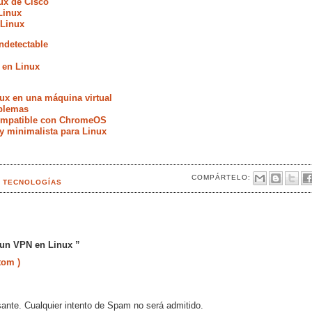
ux de Cisco
Linux
 Linux
ndetectable
 en Linux
ux en una máquina virtual
oblemas
compatible con ChromeOS
 y minimalista para Linux
COMPÁRTELO:
S TECNOLOGÍAS
 un VPN en Linux ”
tom )
sante. Cualquier intento de Spam no será admitido.