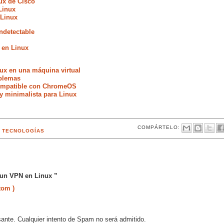
ux de Cisco
Linux
 Linux
ndetectable
 en Linux
ux en una máquina virtual
oblemas
compatible con ChromeOS
 y minimalista para Linux
COMPÁRTELO:
S TECNOLOGÍAS
 un VPN en Linux ”
tom )
sante. Cualquier intento de Spam no será admitido.