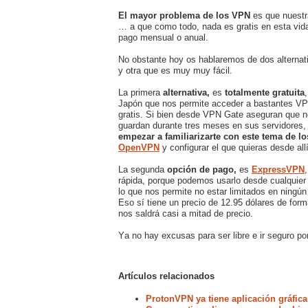
El mayor problema de los VPN
es que nuestr
… a que como todo, nada es gratis en esta vida
pago mensual o anual.
No obstante hoy os hablaremos de dos alternati
y otra que es muy muy fácil.
La primera
alternativa,
es
totalmente gratuita
Japón que nos permite acceder a bastantes VPN
gratis. Si bien desde VPN Gate aseguran que no
guardan durante tres meses en sus servidores,
empezar a familiarizarte con este tema de 
OpenVPN
y configurar el que quieras desde allí
La segunda
opción de pago,
es
ExpressVPN
rápida, porque podemos usarlo desde cualquier 
lo que nos permite no estar limitados en ningún
Eso sí tiene un precio de 12.95 dólares de for
nos saldrá casi a mitad de precio.
Ya no hay excusas para ser libre e ir seguro po
Artículos relacionados
ProtonVPN ya tiene aplicación gráfica