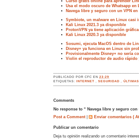
Curso gratis online para aprender Lin
Usa el modo oscuro de Whatsapp en 
Navega libre y seguro con un VPN en
Symbiote, un malware en Linux casi i
Kali Linux 2021.3 ya disponible
ProtonVPN ya tiene aplicación gráfica
Kali Linux 2020.3 ya disponible
Sosumi, ejecuta MacOS dentro de Lin
Disney+ ya funciona en Linux sin pr
Provisionalmente Disney+ no sería 
Violin el reproductor de audio rápido
PUBLICADO POR
CFC
EN
23:29
ETIQUETAS:
INTERNET
,
SEGURIDAD
,
ÚLTIMA
Comments
No response to “ Navega libre y seguro con
Post a Comment
|
Enviar comentarios ( A
Publicar un comentario
Deja tu opinión realizando un comentario intere