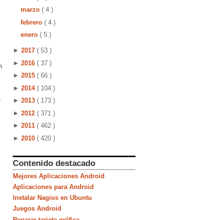
marzo
( 4 )
febrero
( 4 )
enero
( 5 )
►
2017
( 53 )
►
2016
( 37 )
n
►
2015
( 66 )
►
2014
( 104 )
,
►
2013
( 173 )
►
2012
( 371 )
►
2011
( 462 )
►
2010
( 420 )
Contenido destacado
Mejores Aplicaciones Android
Aplicaciones para Android
Instalar Nagios en Ubuntu
Juegos Android
Reparar tarjeta gráfica